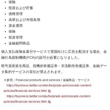
保険
投資および貯蓄
債権管理
為替および外国為替
資金運用
保険
投資管理
金融顧問商品
個人支払保険金還付サービスで英国向けに広告を配信する場合、金
融行為規制機構(FCA)の認可が必要になりました。
暗号資産派生商品、投機的有価証券・非流動性有価証券、金融デー
タ集約サービスの宣伝が禁止されます。
※参照：Financial products and services / 金融商品・サービス
https://business.twitter.com/en/help/ads-policies/ads-content-
policies/financial-services.html
https://business.twitter.com/ja/help/ads-policies/ads-content-
policies/financial-services.html