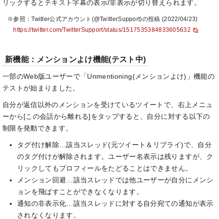
リックするとテキスト字幕の表示/非表示が切り替えられます。
※参照：Twitter公式アカウント(@TwitterSupport)の投稿 (2022/04/23)
https://twitter.com/TwitterSupport/status/1517535384833605632
新機能：メンションよけ機能(テスト中)
一部のWeb版ユーザーで「Unmentioning(メンションよけ)」機能の
テストが始まりました。
自分が返信以外のメンションを受けているツイートで、右上メニュ
ーから[この会話から離れる]をタップすると、自分に対する以下の
制限を発動できます。
タグ付け解除…該当スレッド(元ツイート＆リプライ)で、自分
のタグ付けが解除されます。ユーザー名表示は残りますが、ク
リックしてもプロフィールをたどることはできません。
メンション回避…該当スレッドでは他ユーザーが自分にメンシ
ョンを飛ばすことができなくなります。
通知の非表示化…該当スレッドに対する自分宛ての通知が表示
されなくなります。