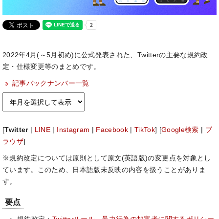
2022年4月(～5月初め)に公式発表された、Twitterの主要な規約改
定・仕様変更等のまとめです。
記事バックナンバー一覧
[
Twitter
|
LINE
|
Instagram
|
Facebook
|
TikTok
] [
Google検索
|
ブ
ラウザ
]
※規約改定については原則として原文(英語版)の変更点を対象とし
ています。このため、日本語版未反映の内容を扱うことがありま
す。
要点