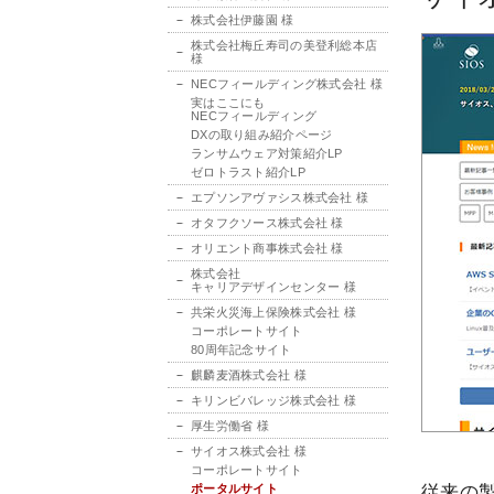
株式会社伊藤園 様
株式会社梅丘寿司の美登利総本店
様
NECフィールディング株式会社 様
実はここにも
NECフィールディング
DXの取り組み紹介ページ
ランサムウェア対策紹介LP
ゼロトラスト紹介LP
エプソンアヴァシス株式会社 様
オタフクソース株式会社 様
オリエント商事株式会社 様
株式会社
キャリアデザインセンター 様
共栄火災海上保険株式会社 様
コーポレートサイト
80周年記念サイト
麒麟麦酒株式会社 様
キリンビバレッジ株式会社 様
厚生労働省 様
サイオス株式会社 様
コーポレートサイト
ポータルサイト
従来の