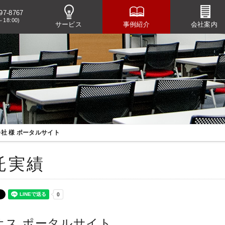
97-8767
～18:00)
サービス
事例紹介
会社案内
社 様 ポータルサイト
託実績
オス ポータルサイト