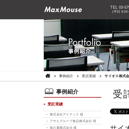
TEL 03-57
(平日 9:30
事例紹介
受託実績
サイオス株式会
事例紹介
受
受託実績
株式会社アイテック 様
アサヒグループ食品株式会社 様
サイ
味の素株式会社 様