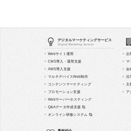
デジタル
マーケティング
サービス
Webサイト運用
企
CMS導入・運用支援
マ
AWS導入支援
会
マルチデバイスWeb制作
沿
コンテンツマーケティング
主
プロモーション支援
ア
Webサーバーホスティング
Q&Aデータ作成支援
オンライン研修システム
事例紹介