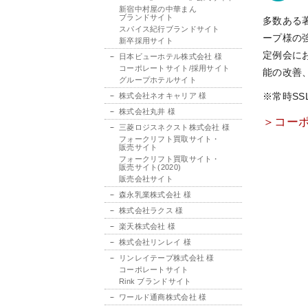
新宿中村屋の中華まん
ブランドサイト
多数ある
スパイス紀行ブランドサイト
ープ様の
新卒採用サイト
定例会に
日本ビューホテル株式会社 様
コーポレートサイト/採用サイト
能の改善
グループホテルサイト
※常時S
株式会社ネオキャリア 様
株式会社丸井 様
＞コー
三菱ロジスネクスト株式会社 様
フォークリフト買取サイト・
販売サイト
フォークリフト買取サイト・
販売サイト(2020)
販売会社サイト
森永乳業株式会社 様
株式会社ラクス 様
楽天株式会社 様
株式会社リンレイ 様
リンレイテープ株式会社 様
コーポレートサイト
Rink ブランドサイト
ワールド通商株式会社 様