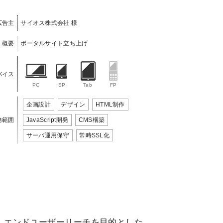
広告主
サイオス株式会社 様
概要
ポータルサイト立ち上げ
バイス
PC
SP
Tab
FP
企画設計
デザイン
HTML制作
務範囲
JavaScript開発
CMS構築
サーバ運用保守
常時SSL化
、エンドユーザーリーチを目的とした