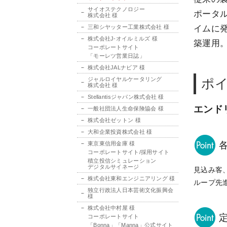
サイオステクノロジー
ポータ
株式会社 様
三和シヤッター工業株式会社 様
イムに
株式会社J-オイルミルズ 様
築運用
コーポレートサイト
「モーレツ営業日誌」
株式会社JALナビア 様
ジャルロイヤルケータリング
ポ
株式会社 様
Stellantisジャパン株式会社 様
エンド
一般社団法人生命保険協会 様
株式会社ゼットン 様
大和企業投資株式会社 様
東京東信用金庫 様
コーポレートサイト/採用サイト
積立投信シミュレーション
デジタルサイネージ
見込み客
株式会社東和エンジニアリング 様
ループ先
独立行政法人日本芸術文化振興会
様
株式会社中村屋 様
コーポレートサイト
「Bonna」「Manna」公式サイト