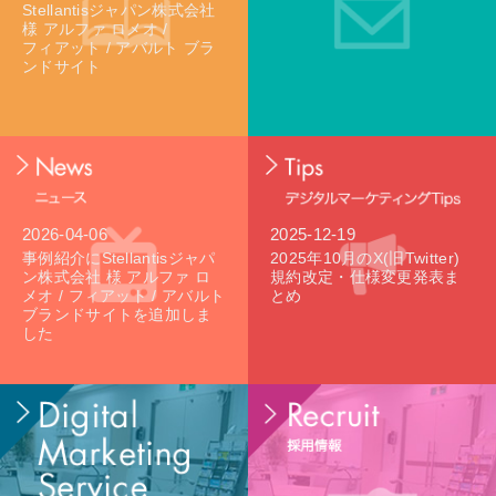
Stellantisジャパン株式会社
様
アルファ ロメオ
/
フィアット
/
アバルト
ブラ
ンドサイト
2026-04-06
2025-12-19
事例紹介にStellantisジャパ
2025年10月のX(旧Twitter)
ン株式会社 様 アルファ ロ
規約改定・仕様変更発表ま
メオ / フィアット / アバルト
とめ
ブランドサイトを追加しま
した