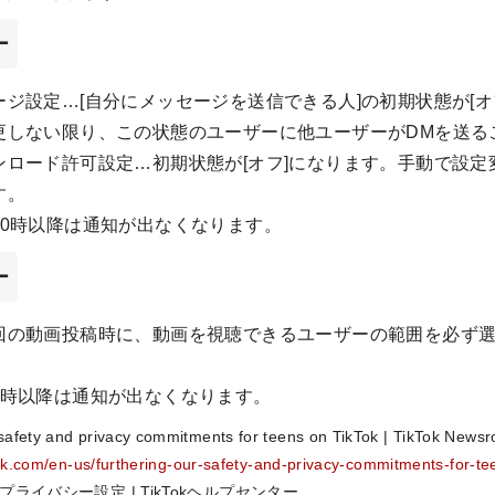
ー
ジ設定…[自分にメッセージを送信できる人]の初期状態が[オ
更しない限り、この状態のユーザーに他ユーザーがDMを送る
ンロード許可設定…初期状態が[オフ]になります。手動で設定
す。
10時以降は通知が出なくなります。
ー
回の動画投稿時に、動画を視聴できるユーザーの範囲を必ず
9時以降は通知が出なくなります。
ety and privacy commitments for teens on TikTok | TikTok News
ok.com/en-us/furthering-our-safety-and-privacy-commitments-for-te
イバシー設定 | TikTokヘルプセンター