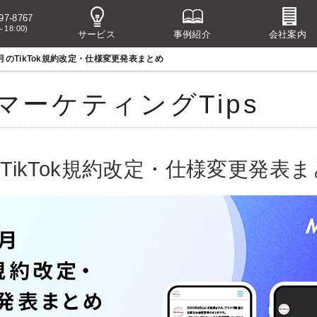
97-8767
～18:00)
サービス
事例紹介
会社案内
8月のTikTok規約改定・仕様変更発表まとめ
マーケティングTips
のTikTok規約改定・仕様変更発表