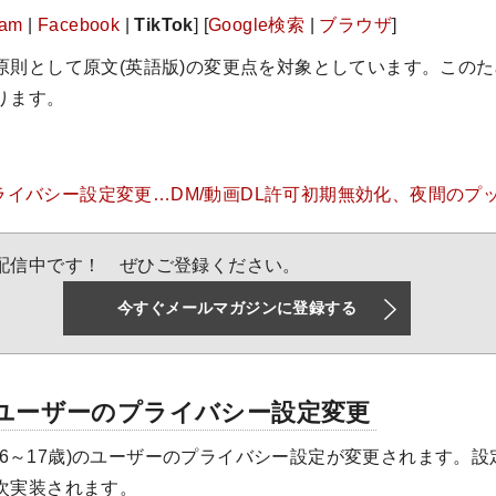
ram
|
Facebook
|
TikTok
] [
Google検索
|
ブラウザ
]
原則として原文(英語版)の変更点を対象としています。この
ります。
ライバシー設定変更…DM/動画DL許可初期無効化、夜間のプ
配信中です！ ぜひご登録ください。
今すぐメールマガジンに登録する
ユーザーのプライバシー設定変更
歳・16～17歳)のユーザーのプライバシー設定が変更されます。
次実装されます。