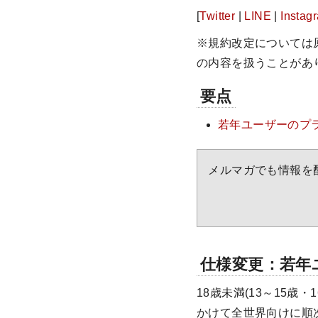
[
Twitter
|
LINE
|
Instag
※規約改定については
の内容を扱うことがあ
要点
若年ユーザーのプ
メルマガでも情報を
仕様変更：若年
18歳未満(13～15
かけて全世界向けに順