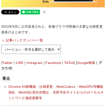
2021年8月に公式発表された、各種ブラウザ関連の主要な仕様変更
発表のまとめです。
記事バックナンバー一覧
[
Twitter
|
LINE
|
Instagram
|
Facebook
|
TikTok
] [
Google検索
|
ブ
ラウザ
]
要点
Chrome 94新機能・仕様変更…WebCodecs・WebGPU等機能
強化、WebSQL部分的廃止、非暗号化サイトからのローカルネ
ットワーク接続遮断等