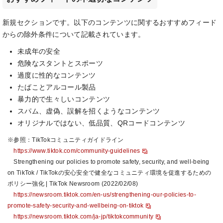
新規セクションです。以下のコンテンツに関するおすすめフィード
からの除外条件について記載されています。
未成年の安全
危険なスタントとスポーツ
過度に性的なコンテンツ
たばことアルコール製品
暴力的で生々しいコンテンツ
スパム、虚偽、誤解を招くようなコンテンツ
オリジナルではない、低品質、QRコードコンテンツ
※参照：TikTokコミュニティガイドライン
https://www.tiktok.com/community-guidelines
Strengthening our policies to promote safety, security, and well-being
on TikTok / TikTokの安心安全で健全なコミュニティ環境を促進するための
ポリシー強化 | TikTok Newsroom (2022/02/08)
https://newsroom.tiktok.com/en-us/strengthening-our-policies-to-
promote-safety-security-and-wellbeing-on-tiktok
https://newsroom.tiktok.com/ja-jp/tiktokcommunity