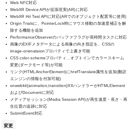
Web NFC対応
WebXR Device APIが拡張現実(AR)に対応
WebXR Hit Test APIに対応(ARでのオブジェクト配置等に使用)
Origin Trialsに、PointerLock時にマウス移動の加速度補正を解
除する機能を追加
PerformanceObserverのバッファフラグが長時間タスクに対応
画像のEXIFメタデータによる画像の向き指定を、CSSの
image-orienataionプロパティで上書き可能
CSS color-schemeプロパティ…オプトインでカラースキーム
変更(ダークモード等)が可能
リンク(HTMLAnchorElement)にhrefTranslate属性を追加(翻訳
エンジンの情報を付加可能)
onwebkit{animation,transition}XXハンドラーがHTMLElement
およびDocumentに対応
メディアセッション(Media Session API)が再生速度・長さ・再
生位置の追跡に対応
SubmitEvent対応
変更