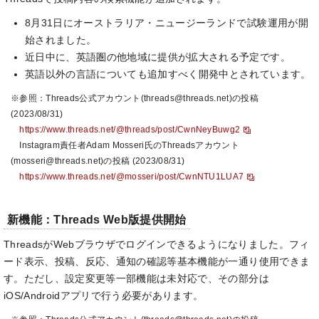
8月31日にオーストラリア・ニュージーランドで試験運用が開
始されました。
近日中に、英語圏の他地域に提供が拡大される予定です。
英語以外の言語についても追加すべく開発中とされています。
※参照：Threads公式アカウント(threads@threads.net)の投稿
(2023/08/31)
https://www.threads.net/@threads/post/CwnNeyBuwg2
Instagram責任者Adam Mosseri氏のThreadsアカウント
(mosseri@threads.net)の投稿 (2023/08/31)
https://www.threads.net/@mosseri/post/CwnNTU1LUA7
新機能：Threads Web版提供開始
ThreadsがWebブラウザでログインできるようになりました。フィ
ード表示、投稿、反応、通知の確認等基本機能が一通り使用できま
す。ただし、設定変更等一部機能は未対応で、その部分は
iOS/Androidアプリで行う必要があります。