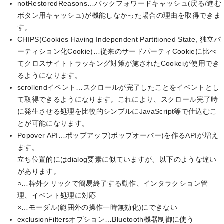
notRestoredReasons…バックフォワードキャッシュ(戻る/進む
ボタン用キャッシュ)が機能しなかった場合の理由を取得できま
す。
CHIPS(Cookies Having Independent Partitioned State, 独立パ
ーティション化Cookie)…従来のサードパーティCookieに比べ
てクロスサイトトラッキング対策が施されたCookeiが使用でき
るようになります。
scrollendイベント…スクロールが完了したことをイベントとし
て取得できるようになります。これにより、スクロール完了時
に発生させる処理を比較的シンプルにJavaScript等で仕込むこ
とが可能になります。
Popover API…ポップアップ(ポップオーバー)を作るAPIが増え
ます。
立ち位置的にはdialog要素に似ていますが、以下のような違い
があります。
○…枠外クリックで簡易終了する動作、インタラクション管
理、イベント処理に対応
×…モーダル(範囲外の操作一時無効化)にできない
exclusionFiltersオプション…Bluetooth機器制御に使う