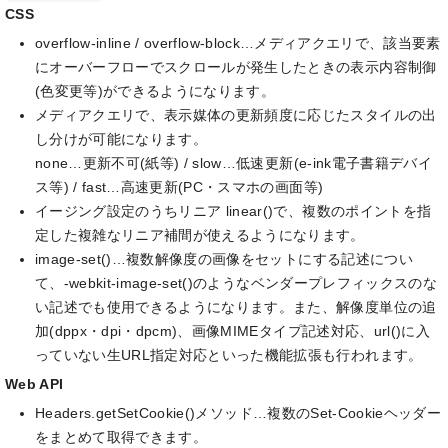
CSS
overflow-inline / overflow-block…メディアクエリで、該当要素
にオーバーフローでスクロールが発生したときの表示内容制御
(色変更等)ができるようになります。
メディアクエリで、表示媒体の更新頻度に応じたスタイルの出
し分けが可能になります。
none…更新不可(紙等) / slow…低速更新(e-ink電子書籍デバイ
ス等) / fast…高速更新(PC・スマホの画面等)
イージング設定のうちリニア linear()で、複数のポイントを指
定した複雑なリニア補間が使えるようになります。
image-set()…複数解像度の画像をセットにする記述につい
て、-webkit-image-set()のようなベンダープレフィックスのな
い記述でも使用できるようになります。また、解像度単位の追
加(dppx・dpi・dpcm)、画像MIMEタイプ記述対応、url()に入
っていない生URL指定対応といった機能拡張も行われます。
Web API
Headers.getSetCookie()メソッド…複数のSet-Cookieヘッダー
をまとめて取得できます。