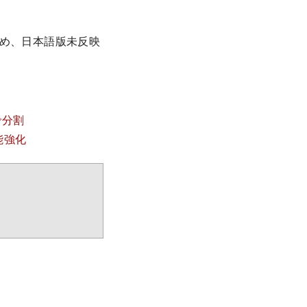
ため、日本語版未反映
で分割
能強化