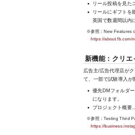
リール投稿を見た
リールにギフトを
英国で数週間以内
※参照：New Features on I
https://about.fb.com/
新機能：クリエ
広告主/広告代理店が
て、一部で試験導入が
優先DMフォルダ
になります。
プロジェクト概要
※参照：Testing Third Part
https://business.inst