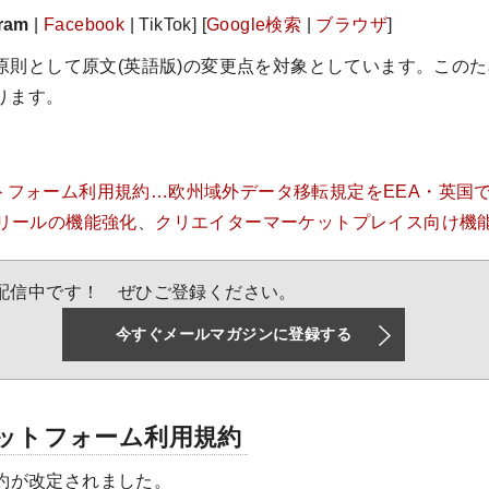
gram
|
Facebook
| TikTok] [
Google検索
|
ブラウザ
]
原則として原文(英語版)の変更点を対象としています。この
ります。
トフォーム利用規約…欧州域外データ移転規定をEEA・英国
リールの機能強化
、
クリエイターマーケットプレイス向け機
配信中です！ ぜひご登録ください。
今すぐメールマガジンに登録する
ットフォーム利用規約
で規約が改定されました。