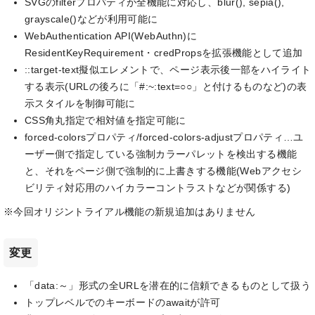
SVGのfilterプロパティが全機能に対応し、blur(), sepia(),
grayscale()などが利用可能に
WebAuthentication API(WebAuthn)に
ResidentKeyRequirement・credPropsを拡張機能として追加
::target-text擬似エレメントで、ページ表示後一部をハイライト
する表示(URLの後ろに「#:~:text=○○」と付けるものなど)の表
示スタイルを制御可能に
CSS角丸指定で相対値を指定可能に
forced-colorsプロパティ/forced-colors-adjustプロパティ…ユ
ーザー側で指定している強制カラーパレットを検出する機能
と、それをページ側で強制的に上書きする機能(Webアクセシ
ビリティ対応用のハイカラーコントラストなどが関係する)
※今回オリジントライアル機能の新規追加はありません
変更
「data:～」形式の全URLを潜在的に信頼できるものとして扱う
トップレベルでのキーボードのawaitが許可