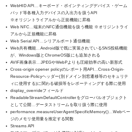
WebHID API…キーボード・ポインティングデバイス・ゲーム
パッド等各種入力デバイスの入出力を扱うAPI
※オリジントライアルから正規機能に昇格
Web NFC…端末のNFC通信機能を扱う機能 ※オリジントライ
アルから正規機能に昇格
Web Serial API…シリアルポート通信機能
Web共有機能…Android版で既に実装されているSNS投稿機能
が、Windows版とChromeOS版にも追加される
AVIF画像表示…JPEGやWebPよりも圧縮効率の高い新形式
Cross-origin opener policyのレポート用API…Cross-Origin-
Resource-Policyヘッダー(別ドメイン別窓遷移等のセキュリテ
ィに使用する)に関わる破損等をレポーティングする際に使用
display_overrideフィールド
ReadableStreamDefaultControllerをグローバルオブジェクト
として公開…データストリームを取り扱う際に使用
performance.measureUserAgentSpecificMemory()…Webペー
ジのメモリ使用量を推定する関数
Streams API