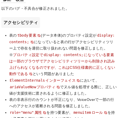
以下のバグ・不具合が修正されました。
アクセシビリティ
tbody
display:
表の
要素
(データ本体)のプロパティ設定が
contents;
になっていると表の行がアクセシビリティツリ
ー上で存在を適切に取り扱われない問題を修正しました。
display: contents;
※
プロパティ設定で
になっている要素
は一部のブラウザでアクセシビリティツリーから削除され読み
上げられなくなるのですが、これはCSS仕様書的に正しくない
動作である
という問題がありました
ElementInternals
インターフェイス
において、
ariaValueNow
プロパティ
でヌル値を処理する際に、正しい
値が支援技術に渡されるように修正しました。
表の非表示行のカウントが不正になり、VoiceOverで一部の行
へのアクセスが遮断される問題を修正しました。
role="menu"
menuitem
属性
を持つ要素が、
ロール
を持