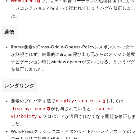
WebCodecs
で、音声・映像コーデックの処理保留中にガベ
ージコレクションが先走って行われてしまうバグを修正しまし
た。
通信
iframe要素のCross-Origin-Opener-Policyレスポンスヘッダー
が無視されず、結果的にiframe呼び出し元からのオリジン越境
ナビゲーション時にwindow.openerがヌルになる、というバグ
を修正しました。
レンダリング
display: contents
要素のプロパティ値で
もしくは
display: none
content-
が付与されていると、
visibility
プロパティが適用されなくなる問題を修正しま
した。
WordPressクラシックエディタのサイドバーレイアウトでのフ
ロートクリア処理を修正しました。