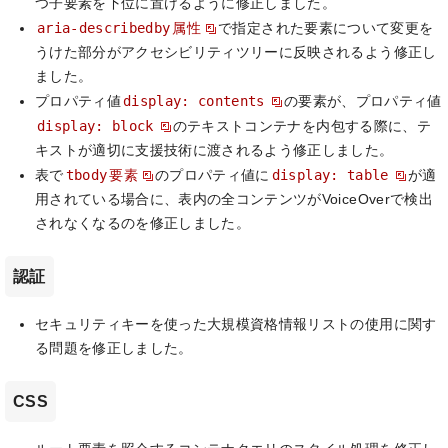
つ子要素を下位に置けるように修正しました。
aria-describedby
属性
で指定された要素について変更を
うけた部分がアクセシビリティツリーに反映されるよう修正し
ました。
display: contents
プロパティ値
の要素が、プロパティ値
display: block
のテキストコンテナを内包する際に、テ
キストが適切に支援技術に渡されるよう修正しました。
tbody
display: table
表で
要素
のプロパティ値に
が適
用されている場合に、表内の全コンテンツがVoiceOverで検出
されなくなるのを修正しました。
認証
セキュリティキーを使った大規模資格情報リストの使用に関す
る問題を修正しました。
CSS