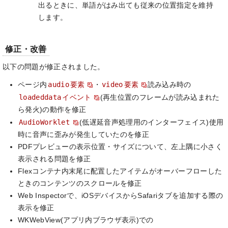
出るときに、単語がはみ出ても従来の位置指定を維持
します。
修正・改善
以下の問題が修正されました。
audio
video
ページ内
要素
・
要素
読み込み時の
loadeddata
イベント
(再生位置のフレームが読み込まれた
ら発火)の動作を修正
AudioWorklet
(低遅延音声処理用のインターフェイス)使用
時に音声に歪みが発生していたのを修正
PDFプレビューの表示位置・サイズについて、左上隅に小さく
表示される問題を修正
Flexコンテナ内末尾に配置したアイテムがオーバーフローした
ときのコンテンツのスクロールを修正
Web Inspectorで、iOSデバイスからSafariタブを追加する際の
表示を修正
WKWebView(アプリ内ブラウザ表示)での