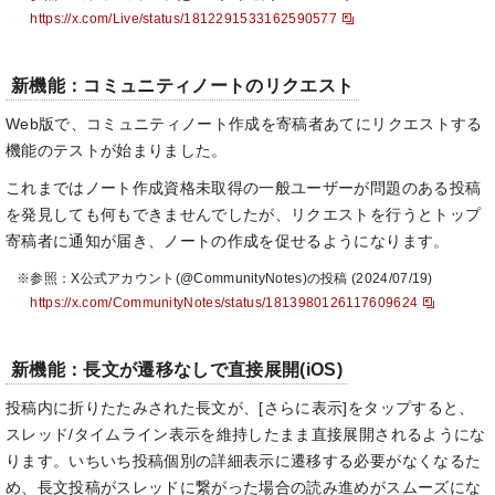
https://x.com/Live/status/1812291533162590577
新機能：コミュニティノートのリクエスト
Web版で、コミュニティノート作成を寄稿者あてにリクエストする
機能のテストが始まりました。
これまではノート作成資格未取得の一般ユーザーが問題のある投稿
を発見しても何もできませんでしたが、リクエストを行うとトップ
寄稿者に通知が届き、ノートの作成を促せるようになります。
※参照：X公式アカウント(@CommunityNotes)の投稿 (2024/07/19)
https://x.com/CommunityNotes/status/1813980126117609624
新機能：長文が遷移なしで直接展開(iOS)
投稿内に折りたたみされた長文が、[さらに表示]をタップすると、
スレッド/タイムライン表示を維持したまま直接展開されるようにな
ります。いちいち投稿個別の詳細表示に遷移する必要がなくなるた
め、長文投稿がスレッドに繋がった場合の読み進めがスムーズにな