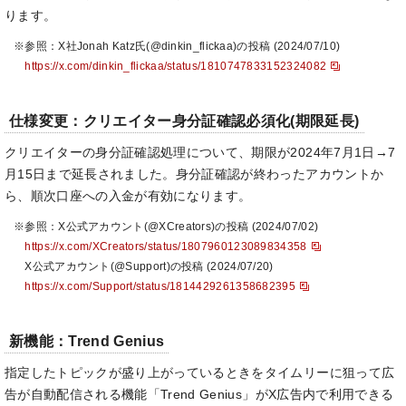
ります。
※参照：X社Jonah Katz氏(@dinkin_flickaa)の投稿 (2024/07/10)
https://x.com/dinkin_flickaa/status/1810747833152324082
仕様変更：クリエイター身分証確認必須化(期限延長)
クリエイターの身分証確認処理について、期限が2024年7月1日→7
月15日まで延長されました。身分証確認が終わったアカウントか
ら、順次口座への入金が有効になります。
※参照：X公式アカウント(@XCreators)の投稿 (2024/07/02)
https://x.com/XCreators/status/1807960123089834358
X公式アカウント(@Support)の投稿 (2024/07/20)
https://x.com/Support/status/1814429261358682395
新機能：Trend Genius
指定したトピックが盛り上がっているときをタイムリーに狙って広
告が自動配信される機能「Trend Genius」がX広告内で利用できる