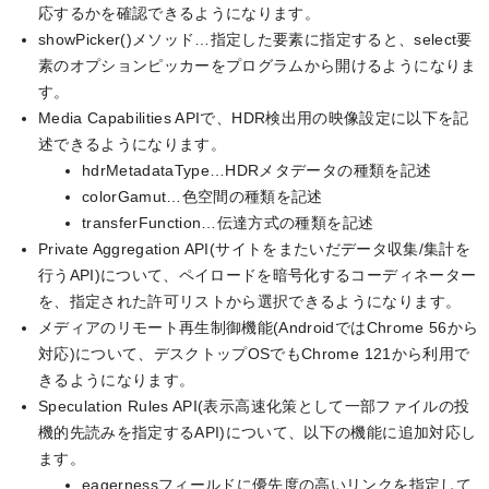
応するかを確認できるようになります。
showPicker()メソッド…指定した要素に指定すると、select要
素のオプションピッカーをプログラムから開けるようになりま
す。
Media Capabilities APIで、HDR検出用の映像設定に以下を記
述できるようになります。
hdrMetadataType…HDRメタデータの種類を記述
colorGamut…色空間の種類を記述
transferFunction…伝達方式の種類を記述
Private Aggregation API(サイトをまたいだデータ収集/集計を
行うAPI)について、ペイロードを暗号化するコーディネーター
を、指定された許可リストから選択できるようになります。
メディアのリモート再生制御機能(AndroidではChrome 56から
対応)について、デスクトップOSでもChrome 121から利用で
きるようになります。
Speculation Rules API(表示高速化策として一部ファイルの投
機的先読みを指定するAPI)について、以下の機能に追加対応し
ます。
eagernessフィールドに優先度の高いリンクを指定して