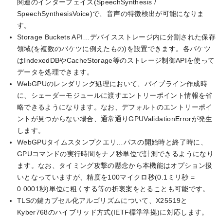
関連のインターフェイス(SpeechSynthesis /
SpeechSynthesisVoice)で、音声の特徴検出が可能になりま
す。
Storage Buckets API…デバイスストレージ内に分割された保存
領域(を複数のバケツに例えたもの)を設置できます。各バケツ
はIndexedDBやCacheStorage等のストレージ制御APIを使って
データを処理できます。
WebGPUのレンダリング処理において、パイプライン作成時
に、シェーダーモジュールに渡すエントリーポイント情報を省
略できるようになります。なお、デフォルトのエントリーポイ
ントが見つからない場合、通常通りGPUValidationErrorが発生
します。
WebGPUタイムスタンプクエリ…パスの開始時と終了時に、
GPUコマンドの実行時間をナノ秒単位で計測できるようになり
ます。なお、タイミング攻撃の懸念から本機能はオプション扱
いとなっていますが、精度を100マイクロ秒(0.1ミリ秒 =
0.0001秒)単位に粗くする等の折衷案をとることも可能です。
TLSの鍵カプセル化アルゴリズムについて、X25519と
Kyber768のハイブリッド方式(IETF標準準拠)に対応します。