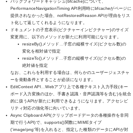
バックフォワードキャッシュ(bfcache)について、
PerformanceNavigationTiming API利用時にbfcacheがページに
提供されなかった場合、notRestoredReason APIが理由をリス
ト化して返してくれるようになります。
ドキュメントの子窓表示(ピクチャーインピクチャー)のサイズ
変更用に、以下のメソッドが新たに利用可能になります。
resizeBy()メソッド…子窓の縦横サイズ(ピクセル数)の
変化を相対値で指定
resizeTo()メソッド…子窓の縦横サイズ(ピクセル数)の
絶対値を指定
なお、これらを利用する場合は、何らかのユーザージェスチャ
ーを発動条件とすることが必須になります。
EditContext API…Webアプリ上で各種テキスト入力手段(キー
ボード入力変換のほか、手書き認識・音声認識等を含む)を統合
的に扱うAPIが新たに利用できるようになります。アクセシビ
リティ対応の強化等に向いています。
Async Clipboard API(クリップボードデータの各種操作を非同
期で行うAPI)で、supports()関数にMIMEタイプ
('image/png'等)を入れると、指定した種類のデータにAPIが対