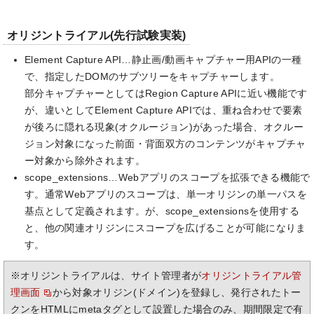
オリジントライアル(先行試験実装)
Element Capture API…静止画/動画キャプチャー用APIの一種
で、指定したDOMのサブツリーをキャプチャーします。
部分キャプチャーとしてはRegion Capture APIに近い機能です
が、違いとしてElement Capture APIでは、重ね合わせで要素
が後ろに隠れる現象(オクルージョン)があった場合、オクルー
ジョン対象になった前面・背面双方のコンテンツがキャプチャ
ー対象から除外されます。
scope_extensions…Webアプリのスコープを拡張できる機能で
す。通常Webアプリのスコープは、単一オリジンの単一パスを
基点として定義されます。が、scope_extensionsを使用する
と、他の関連オリジンにスコープを広げることが可能になりま
す。
※オリジントライアルは、サイト管理者が
オリジントライアル管
理画面
から対象オリジン(ドメイン)を登録し、発行されたトー
クンをHTMLにmetaタグとして設置した場合のみ、期間限定で有