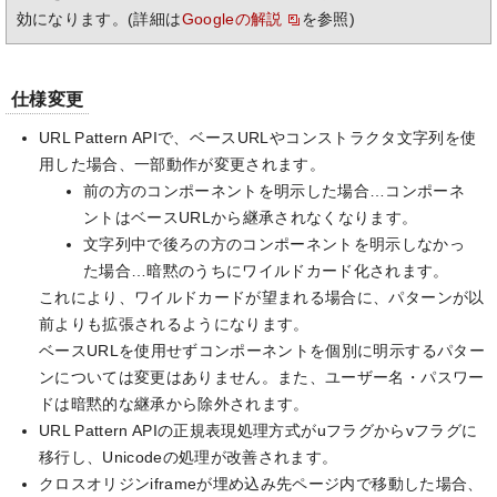
効になります。(詳細は
Googleの解説
を参照)
仕様変更
URL Pattern APIで、ベースURLやコンストラクタ文字列を使
用した場合、一部動作が変更されます。
前の方のコンポーネントを明示した場合…コンポーネ
ントはベースURLから継承されなくなります。
文字列中で後ろの方のコンポーネントを明示しなかっ
た場合…暗黙のうちにワイルドカード化されます。
これにより、ワイルドカードが望まれる場合に、パターンが以
前よりも拡張されるようになります。
ベースURLを使用せずコンポーネントを個別に明示するパター
ンについては変更はありません。また、ユーザー名・パスワー
ドは暗黙的な継承から除外されます。
URL Pattern APIの正規表現処理方式がuフラグからvフラグに
移行し、Unicodeの処理が改善されます。
クロスオリジンiframeが埋め込み先ページ内で移動した場合、