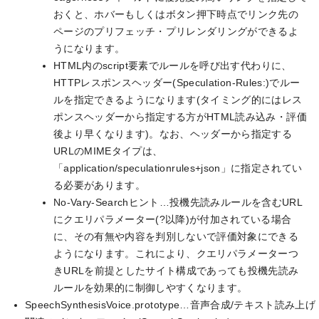
おくと、ホバーもしくはボタン押下時点でリンク先の
ページのプリフェッチ・プリレンダリングができるよ
うになります。
HTML内のscript要素でルールを呼び出す代わりに、
HTTPレスポンスヘッダー(Speculation-Rules:)でルー
ルを指定できるようになります(タイミング的にはレス
ポンスヘッダーから指定する方がHTML読み込み・評価
後より早くなります)。なお、ヘッダーから指定する
URLのMIMEタイプは、
「application/speculationrules+json」に指定されてい
る必要があります。
No-Vary-Searchヒント…投機先読みルールを含むURL
にクエリパラメーター(?以降)が付加されている場合
に、その有無や内容を判別しないで評価対象にできる
ようになります。これにより、クエリパラメーターつ
きURLを前提としたサイト構成であっても投機先読み
ルールを効果的に制御しやすくなります。
SpeechSynthesisVoice.prototype…音声合成/テキスト読み上げ