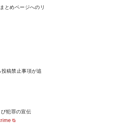
定まとめページへのリ
する投稿禁止事項が追
計画および犯罪の宣伝
crime