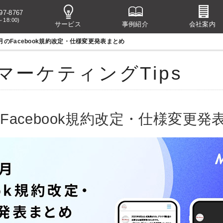
97-8767
～18:00)
サービス
事例紹介
会社案内
2月のFacebook規約改定・仕様変更発表まとめ
マーケティングTips
のFacebook規約改定・仕様変更