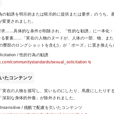
為の勧誘を明示的または暗示的に提供または要求」のうち、基
が変更されました。
は要求……具体的な条件が削除され、「性的な勧誘」に一本化
わせる要素……「実在の人物のヌードが、人体の一部、物、ま
裸の臀部のロングショットを含む)」が「ポーズ」に置き換えら
licitation / 性的行為の勧誘
k.com/communitystandards/sexual_solicitation
欠いたコンテンツ
「実在の人物を描写し、笑いものにしたり、馬鹿にしたりす
「深刻な身体的外傷」が除外されました。
nd Insensitive / 残酷で配慮を欠いたコンテンツ