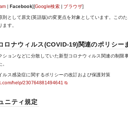
ram
|
Facebook
][
Google検索
|
ブラウザ
]
原則として原文(英語版)の変更点を対象としています。この
ります。
ロナウィルス(COVID-19)関連のポリシ
クションなどに分散していた新型コロナウィルス関連の制限
た。
イルス感染症に関するポリシーの改訂および保護対策
ok.com/help/230764881494641
ュニティ規定