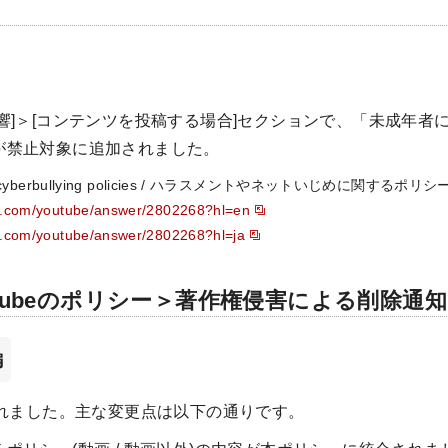
響]＞[コンテンツを投稿する場合]セクションで、「未成年者
が禁止対象に追加されました。
 cyberbullying policies / ハラスメントやネットいじめに関するポリシ
le.com/youtube/answer/2802268?hl=en
le.com/youtube/answer/2802268?hl=ja
uTubeのポリシー＞著作権侵害による削除通
編
れました。主な変更点は以下の通りです。