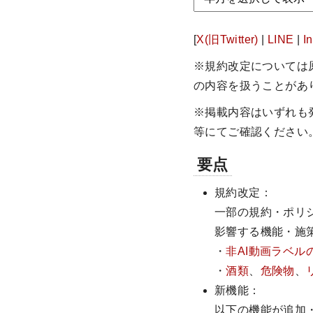
[
X(旧Twitter)
|
LINE
|
I
※規約改定については
の内容を扱うことがあ
※掲載内容はいずれも
等にてご確認ください
要点
規約改定：
一部の規約・ポリ
影響する機能・施
・
非AI動画ラベル
・
酒類
、
危険物
、
新機能：
以下の機能が追加