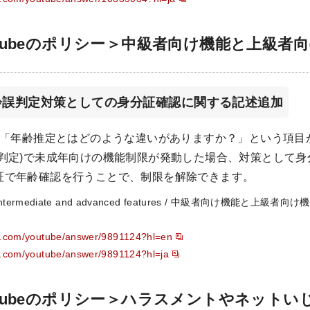
uTubeのポリシー＞中級者向け機能と上級者
齢誤判定対策としての身分証確認に関する記述追加
内に「年齢推定とはどのような違いがありますか？」という項目
誤判定)で未成年向けの機能制限が発動した場合、対策として
証で年齢確認を行うことで、制限を解除できます。
 intermediate and advanced features / 中級者向け機能と上
le.com/youtube/answer/9891124?hl=en
le.com/youtube/answer/9891124?hl=ja
uTubeのポリシー＞ハラスメントやネットい