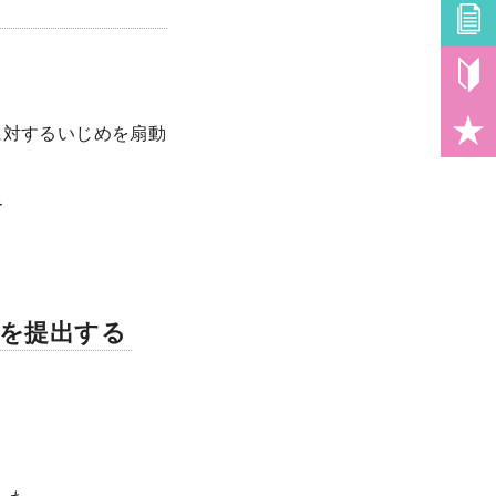
に対するいじめを扇動
ー
知を提出する