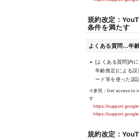
規約改定：Yo
条件を満たす
よくある質問…年
[よくある質問]
年齢推定(による
ード等を使った認
※参照：Get access to
す
https://support.goog
https://support.goog
規約改定：Yo