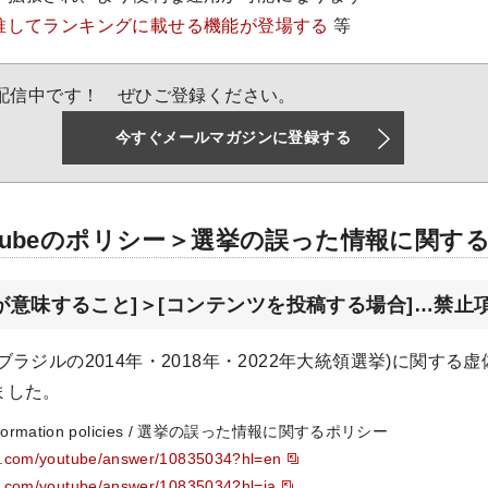
推してランキングに載せる機能が登場する
等
配信中です！ ぜひご登録ください。
今すぐメールマガジンに登録する
uTubeのポリシー＞選挙の誤った情報に関す
が意味すること]＞[コンテンツを投稿する場合]…禁止
ブラジルの2014年・2018年・2022年大統領選挙)に関する
ました。
information policies / 選挙の誤った情報に関するポリシー
le.com/youtube/answer/10835034?hl=en
le.com/youtube/answer/10835034?hl=ja