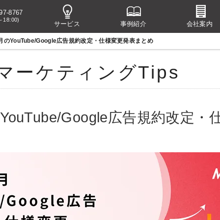
97-8767
～18:00)
サービス
事例紹介
会社案内
8月のYouTube/Google広告規約改定・仕様変更発表まとめ
マーケティングTips
のYouTube/Google広告規約改定