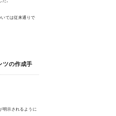
した。
点については従来通りで
テンツの作成手
が明示されるように