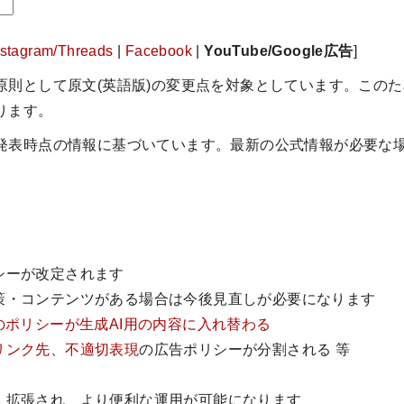
nstagram/Threads
|
Facebook
|
YouTube/Google広告
]
原則として原文(英語版)の変更点を対象としています。この
ります。
発表時点の情報に基づいています。最新の公式情報が必要な
。
シーが改定されます
策・コンテンツがある場合は今後見直しが必要になります
のポリシーが生成AI用の内容に入れ替わる
リンク先
、
不適切表現
の広告ポリシーが分割される 等
・拡張され、より便利な運用が可能になります