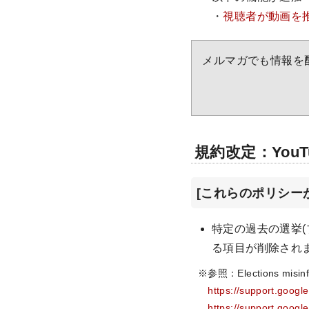
・
視聴者が動画を
メルマガでも情報を
規約改定：Yo
[これらのポリシー
特定の過去の選挙(
る項目が削除され
※参照：Elections mis
https://support.goog
https://support.goog