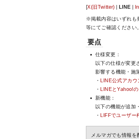
[
X(旧Twitter)
|
LINE
|
I
※掲載内容はいずれも
等にてご確認ください
要点
仕様変更：
以下の仕様が変更
影響する機能・施
・
LINE公式アカ
・
LINEとYaho
新機能：
以下の機能が追加
・
LIFFでユーザ
メルマガでも情報を