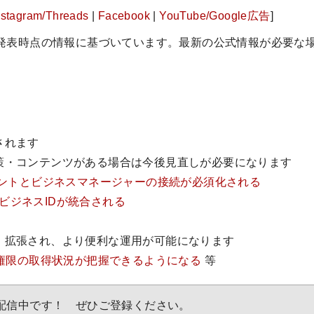
nstagram/Threads
|
Facebook
|
YouTube/Google広告
]
発表時点の情報に基づいています。最新の公式情報が必要な
。
されます
策・コンテンツがある場合は今後見直しが必要になります
ウントとビジネスマネージャーの接続が必須化される
o!のビジネスIDが統合される
・拡張され、より便利な運用が可能になります
ー権限の取得状況が把握できるようになる
等
配信中です！ ぜひご登録ください。