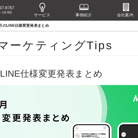
97-8767
～18:00)
サービス
事例紹介
会社案内
6月のLINE仕様変更発表まとめ
マーケティングTips
のLINE仕様変更発表まとめ