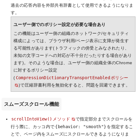
過去の応答内容を外部共有辞書として使用できるようになりま
す。
ユーザー側でのポリシー設定が必要な場合あり
この機能はユーザー側の組織のネットワーク/セキュリティ
構成によっては、ブラウザ利用/ページ表示に支障が発生す
る可能性があります(トラフィックの傍受とみなされたり、
未知の文字コードへの対応が不十分だったりする場合があり
ます)。そのような場合は、ユーザー側の組織全体のChrome
に対するポリシー設定
CompressionDictionaryTransportEnabled
(
ポリシー
)で圧縮辞書利用を無効化すると、問題を回避できます。
スムーズスクロール機能
scrollIntoView()
メソッド
で指定部分までスクロールを
{behavior: "smooth"}
行う際に、カッコ内で
を指定するこ
とで、ページ内をスムーズにスクロールできるようになりま