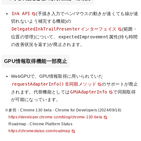
Ink API
(手描き入力でペン/マウスの動きが速くても線が途
切れないよう補完する機能)の
DelegatedInkTrailPresenter
インターフェイス
(範囲・
expectedImprovement
位置の管理)について、
属性(待ち時間
の改善状況を返す)が廃止されます。
GPU情報取得機能一部廃止
WebGPUで、GPU情報取得に用いられていた
requestAdapterInfo()
非同期メソッド
のサポートが廃止
GPUAdapterInfo
されます。代替機能としては
で同期取得
が可能になっています。
※参照：Chrome 130 beta - Chrome for Developers (2024/09/18)
https://developer.chrome.com/blog/chrome-130-beta
Roadmap - Chrome Platform Status
https://chromestatus.com/roadmap