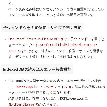
す。
ページ読み込み時にいきなりアンカーで表示位置を指定したら
スクロールが失敗する、という場合にも活用が可能です。
子ウィンドウを固定位置・サイズで開く設定
Document Picture-in-Picture API
で、子ウィンドウを開くと
preferInitialWindowPlacement:
きのパラメーターに
true
をつけると、過去のウィンドウ位置・サイズを継承せ
ず、デフォルト値にリセットして開けるようになります。
IndexedDBの読み込みエラー報告機能
IndexedDBで大型データの読み込みにエラーが発生した場合
DOMException
に、
インターフェイス
に読み込み失敗のエラ
ーメッセージを格納するようになります。
DOMException
読み込み対象が存在しない場合は
に
NotFoundError
が入ります。