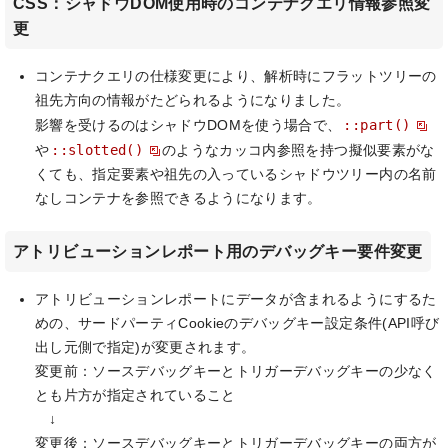
CSS：シャドウDOM使用時のコンテナクエリ情報参照変
更
コンテナクエリの仕様変更により、解析時にフラットツリーの
祖先方向の情報がたどられるようになりました。
::part()
影響を受けるのはシャドウDOMを使う場合で、
::slotted()
や
のようなカッコ内参照を持つ擬似要素がな
くても、指定要素や祖先の入っているシャドウツリー内の名前
なしコンテナを参照できるようになります。
アトリビューションレポート用のデバッグキー要件変更
アトリビューションレポートにデータが含まれるようにするた
めの、サードパーティCookieのデバッグキー設定条件(API呼び
出し元側で指定)が変更されます。
変更前：ソースデバッグキーとトリガーデバッグキーの少なく
とも片方が指定されていること
↓
変更後：ソースデバッグキーとトリガーデバッグキーの両方が