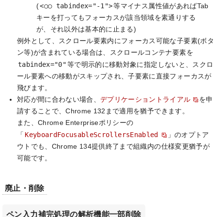
<○○ tabindex="-1">
(
等マイナス属性値があればTab
キーを打ってもフォーカスが該当領域を素通りする
が、それ以外は基本的に止まる)
例外として、スクロール要素内にフォーカス可能な子要素(ボタ
ン等)が含まれている場合は、スクロールコンテナ要素を
tabindex="0"
等で明示的に移動対象に指定しないと、スクロ
ール要素への移動がスキップされ、子要素に直接フォーカスが
飛びます。
対応が間に合わない場合、
デプリケーショントライアル
を申
請することで、Chrome 132まで適用を猶予できます。
また、Chrome Enterpriseポリシーの
KeyboardFocusableScrollersEnabled
「
」のオプトア
ウトでも、Chrome 134提供終了まで組織内の仕様変更猶予が
可能です。
廃止・削除
ペン入力補完処理の解析機能一部削除