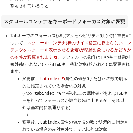
指定されていること
スクロールコンテナをキーボードフォーカス対象に変更
Tabキーでのフォーカス移動(アクセシビリティ対応時に重要)に
ついて、
スクロールコンテナ(枠のサイズ指定に収まらないコン
テンツをスクロール表示させる要素)が移動対象になるかどうか
の条件が変更されます
。デフォルトの動作は[Tabキー移動対
象外(拾われない)]から[Tabキー移動対象(拾われる)]に変更され
ます。
tabindex
変更前…
属性の値が0または正の数で明示
的に指定されている場合のみ対象
<○○ tabindex="0">
(
等0以上の属性値があればTabキ
ーを打ってフォーカスが該当領域に止まるが、それ以
外は基本的に素通りする)
↓
tabindex
変更後…
属性の値が負の数で明示的に指定さ
れている場合のみ対象外で、それ以外は対象