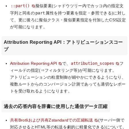
::part()
擬似要素(シャドウツリー内でカッコ内の指定文
part
字列と同名の
属性を持つ要素を指定・参照できる)に対し
て、更に後ろに擬似クラス・擬似要素指定を付加したCSS設定
が可能になります。
Attribution Reporting API：アトリビューションスコー
プ
attribution_scopes
Attribution Reporting API
で、
フ
ィールドの指定(⇒フィルタリング等)が可能になります。
アトリビューションの粒度制御が細やかにできるようになり、
複数ルートからのコンバージョン計測であっても適切なレポー
トを受け取れるようになります。
過去の応答内容を辞書に使用した通信データ圧縮
共有Brotliおよび共有Zstandardでの圧縮転送
(サーバー側で
対応させるとHTML等の転送を劇的に軽量化できる)について、