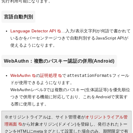
先行利用可能になります。
言語自動判別
Language Detector API
…入力/表示文字列が何語で書かれて
いるかをパーセンテージつきで自動判別するJavaScript APIが
使えるようになります。
WebAuthn：複数のパスキー認証の併用(Android)
attestationFormats
WebAuthn
の
証明処理
で
フィール
ドが使用できるようになります。
WebAuthnレベル3では複数のパスキー(生体認証等)を優先順位
つきで併用する機能に対応しており、これをAndroidで実装す
る際に使用します。
※オリジントライアルは、サイト管理者が
オリジントライアル管
理画面
から対象オリジン(ドメイン)を登録し、発行されたトー
クンをHTMLにmetaタグとして設置した場合のみ、期間限定で有