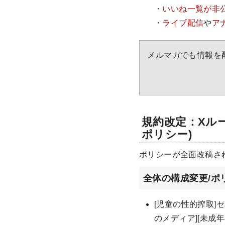
・
いいね一覧が非
・
ライブ配信
や
ア
メルマガでも情報を
規約改定：Xル
ポリシー)
ポリシーが全面改稿され
全体の構成変更/ポ
[児童の性的搾取]
のメディア][未成