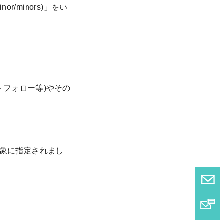
r/minors)」をい
。
トフォロー等)やその
対象に指定されまし