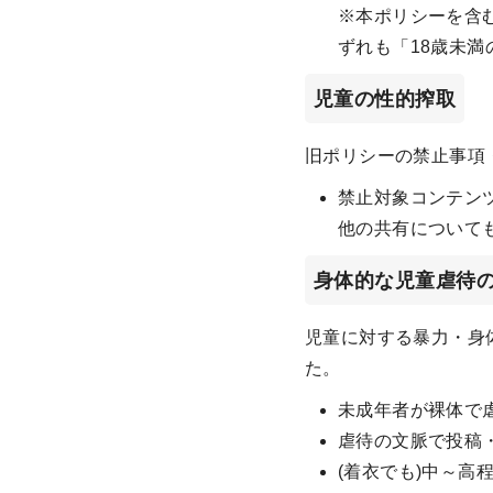
※本ポリシーを含むXの規
ずれも「18歳未
児童の性的搾取
旧ポリシーの禁止事項
禁止対象コンテン
他の共有について
身体的な児童虐待
児童に対する暴力・身
た。
未成年者が裸体で
虐待の文脈で投稿
(着衣でも)中～高