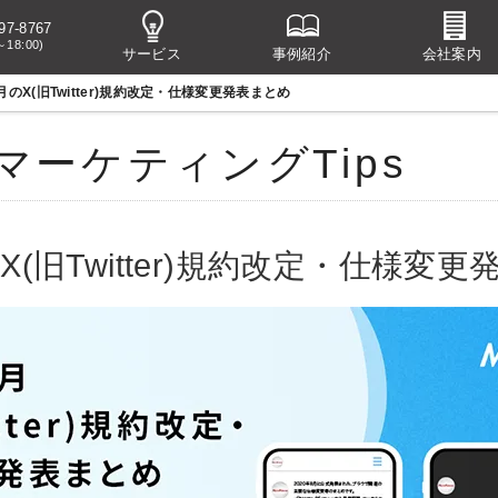
97-8767
～18:00)
サービス
事例紹介
会社案内
6月のX(旧Twitter)規約改定・仕様変更発表まとめ
マーケティングTips
のX(旧Twitter)規約改定・仕様変