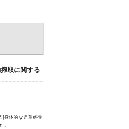
的搾取に関する
。
る[身体的な児童虐待
した。