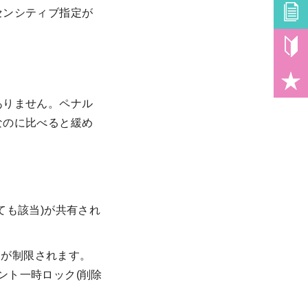
センシティブ指定が
ありません。ペナル
なのに比べると緩め
ても該当)が共有され
チが制限されます。
ント一時ロック(削除