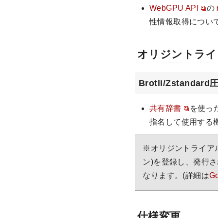
WebGPU API
の
性情報取得につい
オリジントライ
Brotli/Zstand
共有辞書
を使った
指名して使用する
※オリジントライア
ン)を登録し、発行さ
なります。(詳細は
G
仕様変更