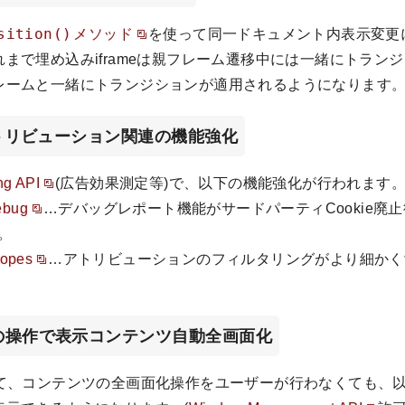
sition()
メソッド
を使って同一ドキュメント内表示変更
まで埋め込みiframeは親フレーム遷移中には一緒にトラン
レームと一緒にトランジションが適用されるようになります
告アトリビューション関連の機能強化
ng API
(広告効果測定等)で、以下の機能強化が行われます
ebug
…デバッグレポート機能がサードパーティCookie廃
。
copes
…アトリビューションのフィルタリングがより細かく
の操作で表示コンテンツ自動全画面化
いて、コンテンツの全画面化操作をユーザーが行わなくても、