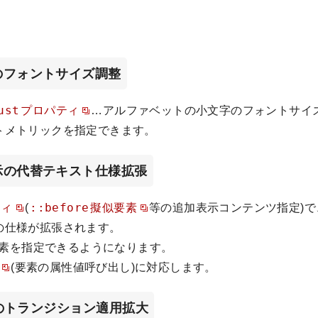
のフォントサイズ調整
ust
プロパティ
…アルファベットの小文字のフォントサイ
トメトリックを指定できます。
示の代替テキスト仕様拡張
::before
ティ
(
擬似要素
等の追加表示コンテンツ指定)で
の仕様が拡張されます。
素を指定できるようになります。
(要素の属性値呼び出し)に対応します。
内へのトランジション適用拡大