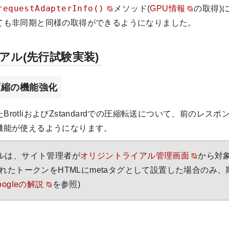
requestAdapterInfo()
メソッド(
GPU情報
の取得)
ても非同期と同様の取得ができるようになりました。
アル(先行試験実装)
ard圧縮の機能強化
BrotliおよびZstandardでの圧縮転送について、前のレス
機能が使えるようになります。
ルは、サイト管理者が
オリジントライアル管理画面
から対
れたトークンをHTMLにmetaタグとして設置した場合のみ
oogleの解説
を参照)