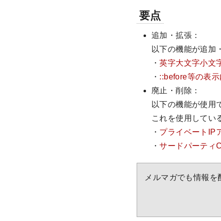
要点
追加・拡張：
以下の機能が追加
・
英字大文字小文
・
::before等
廃止・削除：
以下の機能が使用
これを使用してい
・
プライベートI
・
サードパーティC
メルマガでも情報を