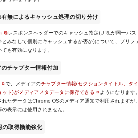
の有無によるキャッシュ処理の切り分け
h
レスポンスヘッダーでのキャッシュ指定(URLが同一パ
ジとみなして個別にキャッシュするか否か)について、プリフ
いても有効になります。
ィアのチャプター情報付加
I
で、メディアの
チャプター情報(セクションタイトル、タ
ョット)がメディアメタデータに保存できる
ようになります
れたデータはChrome OSのメディア通知で利用されますが、
等の表示には使用されません。
U情報の取得機能強化