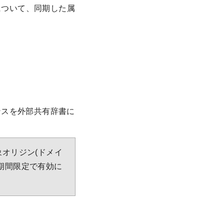
について、同期した属
ポンスを外部共有辞書に
象オリジン(ドメイ
、期間限定で有効に