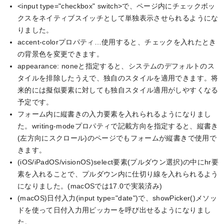
<input type="checkbox" switch>で、ページ内にチェックボッ
クスをネイティブスイッチとして単独表示させられるようにな
りました。
accent-colorプロパティ…使用すると、チェックを入れたとき
の背景色を変更できます。
appearance: noneと指定すると、システムのデフォルトのス
タイルを排除したうえで、独自のスタイルを適用できます。将
来的には擬似要素に対しても独自スタイル適用がしやすくなる
予定です。
フォーム内に縦書きの入力要素を入れられるようになりまし
た。writing-modeプロパティで記載方向を指定すると、縦書き
(左方向にスクロール)のページでもフォームが縦書きで使用で
きます。
(iOS/iPadOS/visionOS)select要素(プルダウン選択)の中にhr要
素を入れることで、プルダウン内に仕切り線を入れられるよう
になりました。(macOSでは17.0で実装済み)
(macOS)日付入力(input type="date")で、showPicker()メソッ
ドを使って日付入力用ピッカーを呼び出せるようになりまし
た。