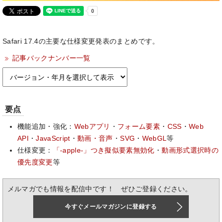
Safari 17.4の主要な仕様変更発表のまとめです。
記事バックナンバー一覧
要点
機能追加・強化：
Webアプリ
・
フォーム要素
・
CSS
・
Web
API
・
JavaScript
・
動画・音声
・
SVG
・
WebGL
等
仕様変更：
「-apple-」つき擬似要素無効化
・
動画形式選択時の
優先度変更
等
メルマガでも情報を配信中です！ ぜひご登録ください。
今すぐメールマガジンに登録する