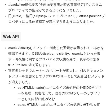
::backdrop擬似要素(全画面要素表示時の背景指定)でカスタム
プロパティでの指定ができるようになりました。
円(circle)・楕円(ellipse)のシェイプについて、offset-positionプ
ロパティによる位置指定が適用できるようになりました。
Web API
checkVisibility()メソッド…指定した要素が表示されているかを
確認できます。CSSのdisplay、visibility、opacityといった表
示・可視性に関するプロパティの状態を見て、表示の有無を
true / falseの値で返します。
宣言型シャドウルートへのサポートが拡大し、別のドキュメン
トツリーを無害化してサブDOMツリーとして組み込むメソッド
が増えました。
setHTMLUnsafe()…サニタイズ未処理の外部DOMツリ
ーを処理・無害化して、自分のDOMツリーのサブツリ
ーとして内部に組み込む
parseHTMLUnsafe()…サニタイズ未処理のHTMLを宣