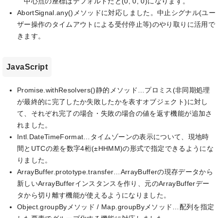
中心点の座標はデフォルトだと(0, 0, 0)になります。
AbortSignal.any()メソッドに対応しました。中止シグナル(ユー
ザー操作のタイムアウトによる受付停止等)のやり取りに活用で
きます。
JavaScript
Promise.withResolvers()静的メソッド…プロミス(非同期処理
が最終的に完了したか失敗したかを表すオブジェクト)に対し
て、それぞれ完了の場合・失敗の場合の値を返す機能が追加さ
れました。
Intl.DateTimeFormat…タイムゾーンの表示について、現地時
間とUTCの差を数字4桁(±HHMM)の形式で指定できるようにな
りました。
ArrayBuffer.prototype.transfer…ArrayBufferの現存データから
新しいArrayBufferインスタンスを作り、元のArrayBufferデー
タから切り離す機能が使えるようになりました。
Object.groupByメソッド / Map.groupByメソッド…配列を指定