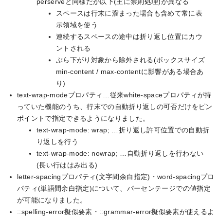
perserveと同様だが以下(主に禁則処理)が異なる
スペースは行末に溜まった場合も含めて常に表
示領域を使う
連続するスペースの途中は折り返し位置にカウ
ントされる
ぶら下がり対象から除外される(ボックスサイズ
min-content / max-contentに影響がある場合あ
り)
text-wrap-modeプロパティ…従来white-spaceプロパティが持
っていた機能のうち、行末での自動折り返しの可否だけをピン
ポイントで指定できるようになりました。
text-wrap-mode: wrap; …折り返し許可位置での自動折
り返しを行う
text-wrap-mode: nowrap; …自動折り返しを行わない
(長い行ははみ出る)
letter-spacingプロパティ(文字間余白指定)・word-spacingプロ
パティ(単語間余白指定)について、パーセンテージでの値指定
が可能になりました。
::spelling-error擬似要素・::grammar-error擬似要素が使えるよ