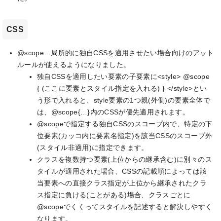
CSS
@scope…局所的に独自CSSを適用させたい場合向けのアット
ルールが使えるようになりました。
独自CSSを適用したい要素の子要素に<style> @scope
{ (ここに要素とスタイル指定を入れる) } </style>とい
う形で入れると、style要素の1つ親(外側)の要素全体で
は、@scope{…}内のCSSが優先適用されます。
@scopeで指定する独自CSSのスコープ内で、特定の下
位要素(カッコ内に要素名指定)を該当CSSのスコープ外
(スタイル非適用)に指定できます。
クラスを複数持つ要素(上位からの継承含む)に別々のス
タイルが適用された場合、CSSの記載順によっては該
当要素への直接クラス指定が上位から継承されたクラ
ス指定に負ける(ことがある)場合、クラスごとに
@scopeでくくってスタイルを記述すると解決しやすく
なります。