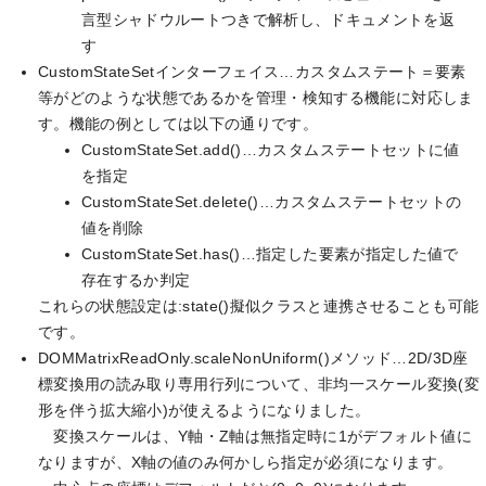
言型シャドウルートつきで解析し、ドキュメントを返
す
CustomStateSetインターフェイス…カスタムステート＝要素
等がどのような状態であるかを管理・検知する機能に対応しま
す。機能の例としては以下の通りです。
CustomStateSet.add()…カスタムステートセットに値
を指定
CustomStateSet.delete()…カスタムステートセットの
値を削除
CustomStateSet.has()…指定した要素が指定した値で
存在するか判定
これらの状態設定は:state()擬似クラスと連携させることも可能
です。
DOMMatrixReadOnly.scaleNonUniform()メソッド…2D/3D座
標変換用の読み取り専用行列について、非均一スケール変換(変
形を伴う拡大縮小)が使えるようになりました。
変換スケールは、Y軸・Z軸は無指定時に1がデフォルト値に
なりますが、X軸の値のみ何かしら指定が必須になります。