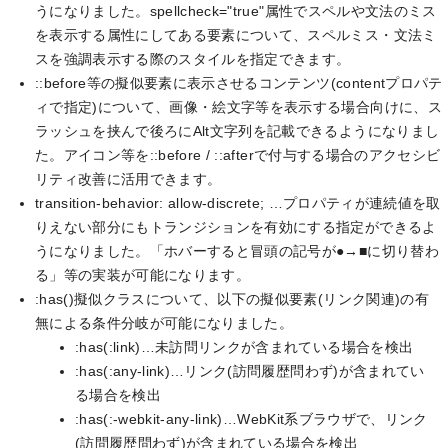
うになりました。spellcheck="true"属性でスペルや文法のミス
を表示する属性にしてある要素について、スペルミス・文法ミ
スを強調表示する際のスタイルを指定できます。
::before等の擬似要素に表示させるコンテンツ(contentプロパテ
ィで指定)について、画像・絵文字等を表示する場合向けに、ス
ラッシュを挟んで後ろにAlt文字列を記載できるようになりまし
た。アイコン等を::before / ::afterで付与する場合のアクセシビ
リティ改善に活用できます。
transition-behavior: allow-discrete; …プロパティが連続値を取
りえない部分にもトランジションを有効にする指定ができるよ
うになりました。「ホバーすると冒頭の記号が●→■に切り替わ
る」等の実装が可能になります。
:has()擬似クラスについて、以下の擬似要素(リンク関連)の有
無による条件分岐が可能になりました。
:has(:link)…未訪問リンクが含まれている場合を検出
:has(:any-link)…リンク(訪問履歴問わず)が含まれてい
る場合を検出
:has(:-webkit-any-link)…WebKit系ブラウザで、リンク
(訪問履歴問わず)が含まれている場合を検出