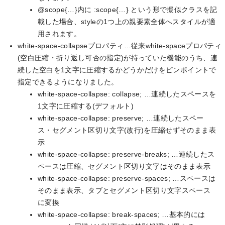
@scope{…}内に :scope{…} という形で擬似クラスを記
載した場合、styleの1つ上の親要素全体へスタイルが適
用されます。
white-space-collapseプロパティ…従来white-spaceプロパティ
(空白圧縮・折り返し可否の指定)が持っていた機能のうち、連
続した空白を1文字に圧縮するかどうかだけをピンポイントで
指定できるようになりました。
white-space-collapse: collapse; …連続したスペースを
1文字に圧縮する(デフォルト)
white-space-collapse: preserve; …連続したスペー
ス・セグメント区切り文字(改行)を圧縮せずそのまま表
示
white-space-collapse: preserve-breaks; …連続したス
ペースは圧縮、セグメント区切り文字はそのまま表示
white-space-collapse: preserve-spaces; …スペースは
そのまま表示、タブとセグメント区切り文字スペース
に変換
white-space-collapse: break-spaces; …基本的には