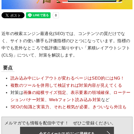
近年の検索エンジン最適化(SEO)では、コンテンツの質だけでな
く、サイトの使い勝手も評価指標のひとつになっています。指標の
中でも意外なところで低評価に陥りやすい「累積レイアウトシフト
(CLS)」について、対策を解説します。
要点
読み込み中にレイアウトが変わるページはSEO的にはNG！
複数のツールを併用して検証すれば対策内容が見えてくる
対策は
画像の縦横サイズ指定
、
表示要素の領域確保
、
ローテー
ションバナー対策
、
Webフォント読み込み対策
など
SEOの知識と実装力、それと根気が必要。きついなら外注も
メルマガでも情報を配信中です！ ぜひご登録ください。
今すぐメールマガジンに登録する