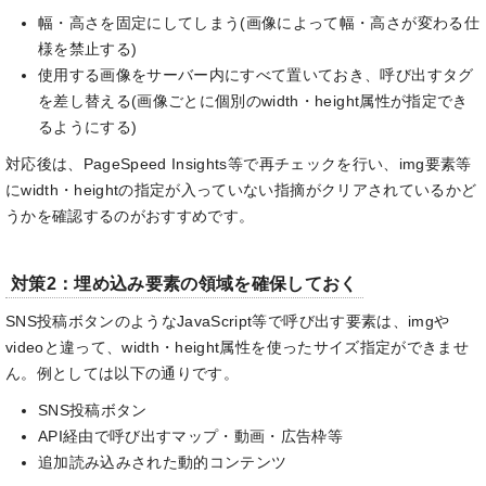
幅・高さを固定にしてしまう(画像によって幅・高さが変わる仕
様を禁止する)
使用する画像をサーバー内にすべて置いておき、呼び出すタグ
を差し替える(画像ごとに個別のwidth・height属性が指定でき
るようにする)
対応後は、PageSpeed Insights等で再チェックを行い、img要素等
にwidth・heightの指定が入っていない指摘がクリアされているかど
うかを確認するのがおすすめです。
対策2：埋め込み要素の領域を確保しておく
SNS投稿ボタンのようなJavaScript等で呼び出す要素は、imgや
videoと違って、width・height属性を使ったサイズ指定ができませ
ん。例としては以下の通りです。
SNS投稿ボタン
API経由で呼び出すマップ・動画・広告枠等
追加読み込みされた動的コンテンツ