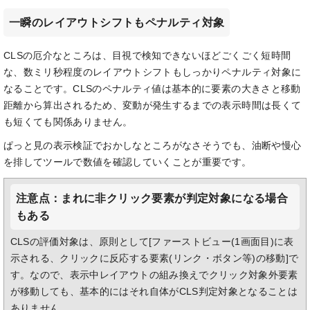
一瞬のレイアウトシフトもペナルティ対象
CLSの厄介なところは、目視で検知できないほどごくごく短時間
な、数ミリ秒程度のレイアウトシフトもしっかりペナルティ対象に
なることです。CLSのペナルティ値は基本的に要素の大きさと移動
距離から算出されるため、変動が発生するまでの表示時間は長くて
も短くても関係ありません。
ぱっと見の表示検証でおかしなところがなさそうでも、油断や慢心
を排してツールで数値を確認していくことが重要です。
注意点：まれに非クリック要素が判定対象になる場合
もある
CLSの評価対象は、原則として[ファーストビュー(1画面目)に表
示される、クリックに反応する要素(リンク・ボタン等)の移動]で
す。なので、表示中レイアウトの組み換えでクリック対象外要素
が移動しても、基本的にはそれ自体がCLS判定対象となることは
ありません。