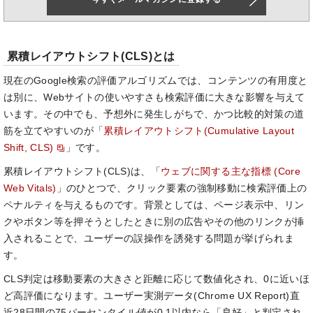
累積レイアウトシフト(CLS)とは
現在のGoogle検索の評価アルゴリズムでは、コンテンツの有用度と
は別に、Webサイトの使いやすさも検索評価に大きな影響を与えて
います。その中でも、予想外に発生しがちで、かつ比較的対策の道
筋を立てやすいのが「
累積レイアウトシフト(Cumulative Layout
Shift, CLS)
」です。
累積レイアウトシフト(CLS)は、「
ウェブに関する主な指標 (Core
Web Vitals)
」のひとつで、クリック要素の強制移動に検索評価上の
ペナルティを与えるものです。背景としては、ページ表示中、リン
クやボタン等を押そうとしたときに別の広告やその他のリンクが挿
入されることで、ユーザーの誤操作を誘発する問題が挙げられま
す。
CLS判定は移動要素の大きさと距離に応じて数値化され、0に近いほ
ど高評価になります。ユーザー実測データ(Chrome UX Report)直
近28日間の75パーセンタイル値が0.1以内なら「良好」と判定され