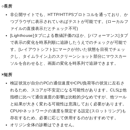
○長所
非公開サイトでも、HTTP/HTTPSプロトコルを通っており、か
つブラウザに表示されていればテストが可能です。(ローカルフ
ァイルの直接表示だとチェック不可)
[Lighthouse]タブによる数値評価のほか、[パフォーマンス]タブ
で表示の変化を時系列順に追跡したうえでのチェックが可能で
す。[レイアウトシフト]にマークが付いた状態を目視でチェッ
クし、タイムライン上のスクリーンショット部分にマウスカー
ソルを合わせると、画面の変化を時系列で追跡できます。
×短所
検証状況が自分のPCの通信速度やCPU負荷等の状況に左右さ
れるため、スコアが不安定になる可能性があります。CLSは他
指標に比べて通信速度の影響は比較的少なめですが、他ツール
と結果が大きく変わる可能性は意識しておく必要があります。
CPUやネットワークの速度を限定する設定(スロットリング)も
存在するため、必要に応じて併用するのがおすすめです。
オリジン全体の診断はできません。