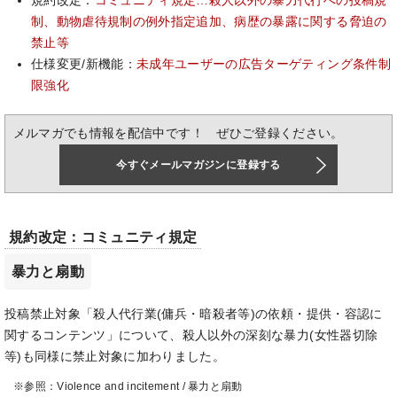
規約改定：
コミュニティ規定…殺人以外の暴力代行への投稿規
制、動物虐待規制の例外指定追加、病歴の暴露に関する脅迫の
禁止等
仕様変更/新機能：
未成年ユーザーの広告ターゲティング条件制
限強化
メルマガでも情報を配信中です！ ぜひご登録ください。
今すぐメールマガジンに登録する
規約改定：コミュニティ規定
暴力と扇動
投稿禁止対象「殺人代行業(傭兵・暗殺者等)の依頼・提供・容認に
関するコンテンツ」について、殺人以外の深刻な暴力(女性器切除
等)も同様に禁止対象に加わりました。
※参照：Violence and incitement / 暴力と扇動