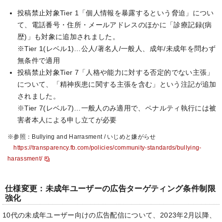
投稿禁止対象Tier 1「個人情報を暴露するという脅迫」につい
て、電話番号・住所・メールアドレスのほかに「診療記録(病
歴)」も対象に追加されました。
※Tier 1(レベル1)…公人/著名人/一般人、成年/未成年を問わず
無条件で適用
投稿禁止対象Tier 7「人格や能力に対する否定的でない主張」
について、「精神疾患に関する主張を含む」という注記が追加
されました。
※Tier 7(レベル7)…一般人のみ適用で、ペナルティ執行には被
害者本人による申し立てが必要
※参照：Bullying and Harrasment / いじめと嫌がらせ
https://transparency.fb.com/policies/community-standards/bullying-
harassment/
仕様変更：未成年ユーザーの広告ターゲティング条件制限
強化
10代の未成年ユーザー向けの広告配信について、2023年2月以降、