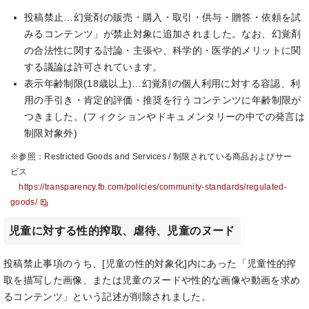
投稿禁止…幻覚剤の販売・購入・取引・供与・贈答・依頼を試
みるコンテンツ」が禁止対象に追加されました。なお、幻覚剤
の合法性に関する討論・主張や、科学的・医学的メリットに関
する議論は許可されています。
表示年齢制限(18歳以上)…幻覚剤の個人利用に対する容認、利
用の手引き・肯定的評価・推奨を行うコンテンツに年齢制限が
つきました。(フィクションやドキュメンタリーの中での発言は
制限対象外)
※参照：Restricted Goods and Services / 制限されている商品およびサー
ビス
https://transparency.fb.com/policies/community-standards/regulated-
goods/
児童に対する性的搾取、虐待、児童のヌード
投稿禁止事項のうち、[児童の性的対象化]内にあった「児童性的搾
取を描写した画像、または児童のヌードや性的な画像や動画を求め
るコンテンツ」という記述が削除されました。