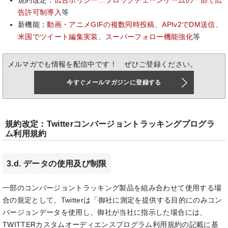
規約改定：
広告ポリシー…ブロックチェーンゲームの一部で広
告許可制導入
等
新機能：
動画・アニメGIFの複数同時投稿
、
APIv2でDM送信
、
米国でツイート編集実装
、
スーパーフォロー機能強化
等
メルマガでも情報を配信中です！ ぜひご登録ください。
今すぐメールマガジンに登録する
規約改定：Twitterコンバージョントラッキングプログラ
ム利用規約
3.d. データの使用及び制限
一部のコンバージョントラッキング製品を組み合わせて使用する場
合の規定として、Twitterは「御社に測定を提供する目的にのみコン
バージョンデータを使用し、御社が当社に指示した場合には、
TWITTERカスタムオーディエンスプログラム利用規約の記載に基