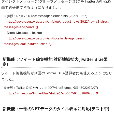
ダイレクトメッセージ(グループメッセージ含む)をTwitter API v2経
由で送受信できるようになりました。
※参照：New v2 Direct Messages endpoints (2022/10/27)
https://developer.twitter.com/en/blog/product-news/2022/new-v2-direct-
messages-endpoints
Direct Messages lookup
https://developer.twitter.com/en/docs/twitter-api/direct-
messages/lookup/introduction
新機能：ツイート編集機能 対応地域拡大(Twitter Blue限
定)
ツイート編集機能が米国のTwitter Blue登録者にも使えるようになり
ました。
※参照：Twitter公式アカウント(@TwitterBlue)の投稿 (2022/10/07)
https://twitter.com/TwitterBlue/status/1578067564059660288
新機能：一部のNFTデータのタイル表示に対応(テスト中)