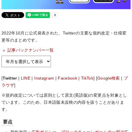
2022年10月に公式発表された、Twitterの主要な規約改定・仕様変
更等のまとめです。
記事バックナンバー一覧
[
Twitter
|
LINE
|
Instagram
|
Facebook
|
TikTok
] [
Google検索
|
ブ
ラウザ
]
※規約改定については原則として原文(英語版)の変更点を対象とし
ています。このため、日本語版未反映の内容を扱うことがありま
す。
要点