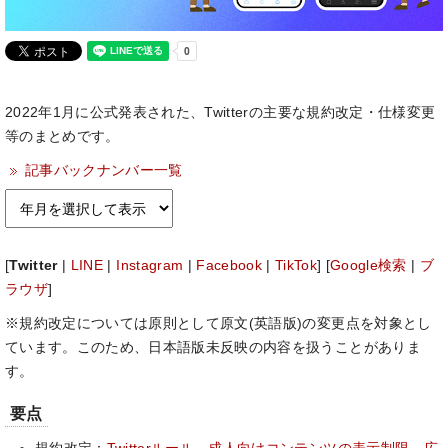
2022年1月に公式発表された、Twitterの主要な規約改定・仕様変更
等のまとめです。
記事バックナンバー一覧
[
Twitter
|
LINE
|
Instagram
|
Facebook
|
TikTok
] [
Google検索
|
ブ
ラウザ
]
※規約改定については原則として原文(英語版)の変更点を対象とし
ています。このため、日本語版未反映の内容を扱うことがありま
す。
要点