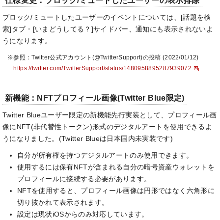
仕様変更：ブロック/ミュートしたユーザーの表示排除
ブロック/ミュートしたユーザーのイベントについては、[話題を検
索]タブ・[いまどうしてる？]サイドバー、通知にも表示されないよ
うになります。
※参照：Twitter公式アカウント(@TwitterSupport)の投稿 (2022/01/12)
https://twitter.com/TwitterSupport/status/1480958895287939072
新機能：NFTプロフィール画像(Twitter Blue限定)
Twitter Blueユーザー限定の新機能先行実装として、プロフィール画
像にNFT(非代替性トークン)形式のデジタルアートを使用できるよ
うになりました。(Twitter Blueは日本国内未実装です)
自分が所有権を持つデジタルアートのみ使用できます。
使用するには保有NFTが含まれる自分の暗号資産ウォレットを
プロフィールに接続する必要があります。
NFTを使用すると、プロフィール画像は円形ではなく六角形に
切り抜かれて表示されます。
設定は現状iOSからのみ対応しています。