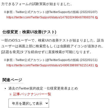
力できるフォームの試験実装が始まりました。
※参照：Twitter公式アカウント(@TwitterSupport)の投稿 (2022/01/07)
https://twitter.com/TwitterSupport/status/1479202496467898376
仕様変更：検索UI改善(テスト)
一部のiOSユーザーで、検索UIの改善テストが始まりました。該当
ユーザーは画面上部に検索窓もしくは虫眼鏡アイコンが追加され、
[話題を発見]タブを経由せずに直接検索が可能になります。
※参照：Twitter公式アカウント(@TwitterSupport)の投稿 (2022/01/11)
https://twitter.com/TwitterSupport/status/1480639899762151431
関連ページ
過去のTwitter規約改定・仕様変更発表まとめ
記事バックナンバー一覧