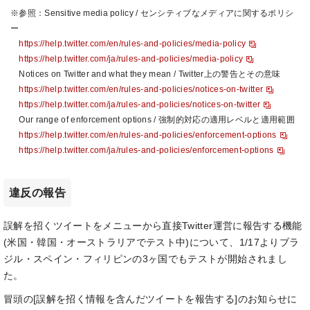
※参照：Sensitive media policy / センシティブなメディアに関するポリシ
ー
https://help.twitter.com/en/rules-and-policies/media-policy
https://help.twitter.com/ja/rules-and-policies/media-policy
Notices on Twitter and what they mean / Twitter上の警告とその意味
https://help.twitter.com/en/rules-and-policies/notices-on-twitter
https://help.twitter.com/ja/rules-and-policies/notices-on-twitter
Our range of enforcement options / 強制的対応の適用レベルと適用範囲
https://help.twitter.com/en/rules-and-policies/enforcement-options
https://help.twitter.com/ja/rules-and-policies/enforcement-options
違反の報告
誤解を招くツイートをメニューから直接Twitter運営に報告する機能
(米国・韓国・オーストラリアでテスト中)について、1/17よりブラ
ジル・スペイン・フィリピンの3ヶ国でもテストが開始されまし
た。
冒頭の[誤解を招く情報を含んだツイートを報告する]のお知らせに