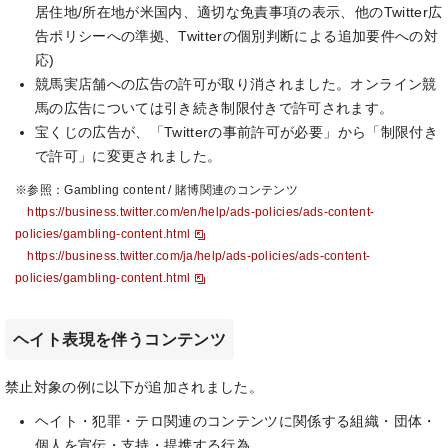
居住地/所在地が米国内、適切な免責事項の表示、他のTwitter広
告ポリシーへの準拠、Twitterの個別判断による追加要件への対
応)
競馬実店舗への広告の許可が取り消されました。オンライン競
馬の広告については引き続き制限付きで許可されます。
宝くじの広告が、「Twitterの事前許可が必要」から「制限付き
で許可」に変更されました。
※参照：Gambling content / 賭博関連のコンテンツ
https://business.twitter.com/en/help/ads-policies/ads-content-
policies/gambling-content.html
https://business.twitter.com/ja/help/ads-policies/ads-content-
policies/gambling-content.html
ヘイト表現を伴うコンテンツ
禁止対象の例に以下が追加されました。
ヘイト・犯罪・テロ関連のコンテンツに関係する組織・団体・
個人を宣伝・支持・提携する行為