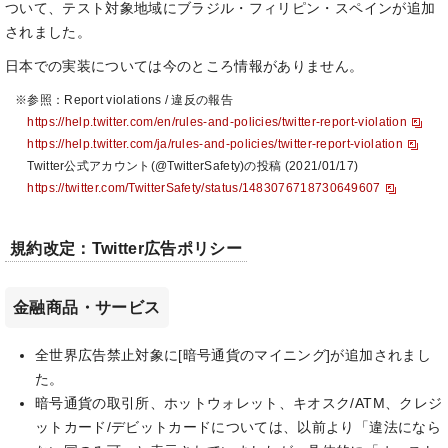
ついて、テスト対象地域にブラジル・フィリピン・スペインが追加
されました。
日本での実装については今のところ情報がありません。
※参照：Report violations / 違反の報告
https://help.twitter.com/en/rules-and-policies/twitter-report-violation
https://help.twitter.com/ja/rules-and-policies/twitter-report-violation
Twitter公式アカウント(@TwitterSafety)の投稿 (2021/01/17)
https://twitter.com/TwitterSafety/status/1483076718730649607
規約改定：Twitter広告ポリシー
金融商品・サービス
全世界広告禁止対象に[暗号通貨のマイニング]が追加されまし
た。
暗号通貨の取引所、ホットウォレット、キオスク/ATM、クレジ
ットカード/デビットカードについては、以前より「違法になら