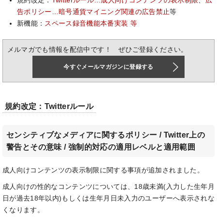
規約改定：
Twitterルール…成人向けコンテンツの表示制限
、
広
告ポリシー…暗号通貨マイニング関連の広告禁止
等
新機能：
スペース録音機能本番実装 等
メルマガでも情報を配信中です！ ぜひご登録ください。
今すぐメールマガジンに登録する
規約改定：Twitterルール
センシティブなメディアに関するポリシー / Twitter上の
警告とその意味 / 強制的対応の適用レベルと適用範囲
成人向けコンテンツの表示制限に関する事項が追加されました。
成人向けの性的なコンテンツについては、18歳未満(入力した生年月
日が過去18年以内)もしくは生年月日未入力のユーザーへ表示されな
くなります。