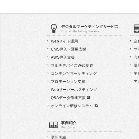
デジタル
マーケティング
サービス
Webサイト運用
企
CMS導入・運用支援
マ
AWS導入支援
会
マルチデバイスWeb制作
沿
コンテンツマーケティング
主
プロモーション支援
ア
Webサーバーホスティング
Q&Aデータ作成支援
オンライン研修システム
事例紹介
受託実績