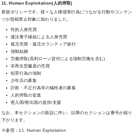
11. Human Exploitation(人的搾取)
新規ポリシーです。様々な人権侵害行為につながる行動やコンテン
ツが投稿禁止対象に加わりました。
性的人身売買
違法養子縁組による人身売買
孤児売買・孤児ボランティア旅行
強制結婚
労働搾取(高利ローン貸付による強制労働を含む)
非再生型臓器の売買
犯罪行為の強制
少年兵の募集
詐欺・不正行為等の犠牲者の募集
人的搾取の促進
密入国/密出国の提供/支援
なお、本セクションの新設に伴い、以降のセクションは番号が繰り
下がります。
※参照：11. Human Exploitation