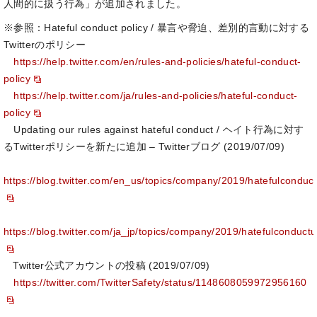
人間的に扱う行為」が追加されました。
※参照：Hateful conduct policy / 暴言や脅迫、差別的言動に対する
Twitterのポリシー
https://help.twitter.com/en/rules-and-policies/hateful-conduct-
policy
https://help.twitter.com/ja/rules-and-policies/hateful-conduct-
policy
Updating our rules against hateful conduct / ヘイト行為に対す
るTwitterポリシーを新たに追加 – Twitterブログ (2019/07/09)
https://blog.twitter.com/en_us/topics/company/2019/hatefulconduc
https://blog.twitter.com/ja_jp/topics/company/2019/hatefulconduct
Twitter公式アカウントの投稿 (2019/07/09)
https://twitter.com/TwitterSafety/status/1148608059972956160