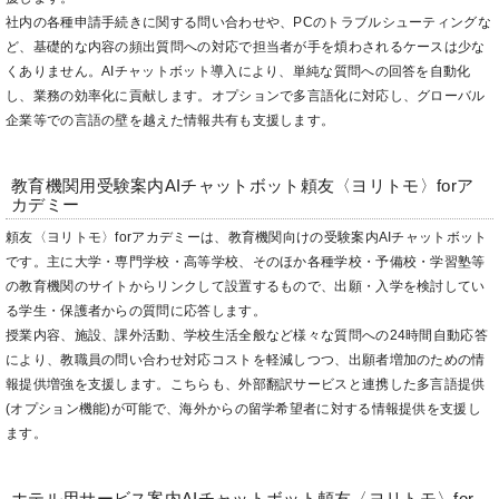
社内の各種申請手続きに関する問い合わせや、PCのトラブルシューティングな
ど、基礎的な内容の頻出質問への対応で担当者が手を煩わされるケースは少な
くありません。AIチャットボット導入により、単純な質問への回答を自動化
し、業務の効率化に貢献します。オプションで多言語化に対応し、グローバル
企業等での言語の壁を越えた情報共有も支援します。
教育機関用受験案内AIチャットボット頼友〈ヨリトモ〉forア
カデミー
頼友〈ヨリトモ〉forアカデミーは、教育機関向けの受験案内AIチャットボット
です。主に大学・専門学校・高等学校、そのほか各種学校・予備校・学習塾等
の教育機関のサイトからリンクして設置するもので、出願・入学を検討してい
る学生・保護者からの質問に応答します。
授業内容、施設、課外活動、学校生活全般など様々な質問への24時間自動応答
により、教職員の問い合わせ対応コストを軽減しつつ、出願者増加のための情
報提供増強を支援します。こちらも、外部翻訳サービスと連携した多言語提供
(オプション機能)が可能で、海外からの留学希望者に対する情報提供を支援し
ます。