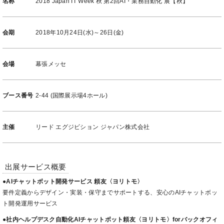
名称
2018 Japan IT Week 秋 第2回AI・業務自動化 展【秋】
会期
2018年10月24日(水)～26日(金)
会場
幕張メッセ
ブース番号
2-44 (国際展示場4ホール)
主催
リード エグジビション ジャパン株式会社
出展サービス概要
●AIチャットボット開発サービス 頼友〈ヨリトモ〉
要件定義からデザイン・実装・保守までサポートする、安心のAIチャットボッ
ト開発運用サービス
●社内ヘルプデスク自動化AIチャットボット頼友〈ヨリトモ〉forバックオフィ