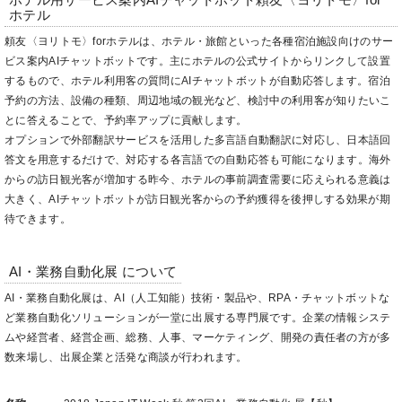
ホテル用サービス案内AIチャットボット頼友〈ヨリトモ〉for
ホテル
頼友〈ヨリトモ〉forホテルは、ホテル・旅館といった各種宿泊施設向けのサー
ビス案内AIチャットボットです。主にホテルの公式サイトからリンクして設置
するもので、ホテル利用客の質問にAIチャットボットが自動応答します。宿泊
予約の方法、設備の種類、周辺地域の観光など、検討中の利用客が知りたいこ
とに答えることで、予約率アップに貢献します。
オプションで外部翻訳サービスを活用した多言語自動翻訳に対応し、日本語回
答文を用意するだけで、対応する各言語での自動応答も可能になります。海外
からの訪日観光客が増加する昨今、ホテルの事前調査需要に応えられる意義は
大きく、AIチャットボットが訪日観光客からの予約獲得を後押しする効果が期
待できます。
AI・業務自動化展 について
AI・業務自動化展は、AI（人工知能）技術・製品や、RPA・チャットボットな
ど業務自動化ソリューションが一堂に出展する専門展です。企業の情報システ
ムや経営者、経営企画、総務、人事、マーケティング、開発の責任者の方が多
数来場し、出展企業と活発な商談が行われます。